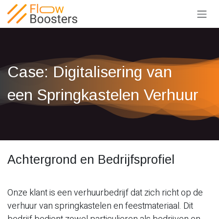
Overslaan naar inhoud
Case: Digitalisering van
een Springkastelen Verhuur
Achtergrond en Bedrijfsprofiel
Onze klant is een verhuurbedrijf dat zich richt op de
verhuur van springkastelen en feestmateriaal. Dit